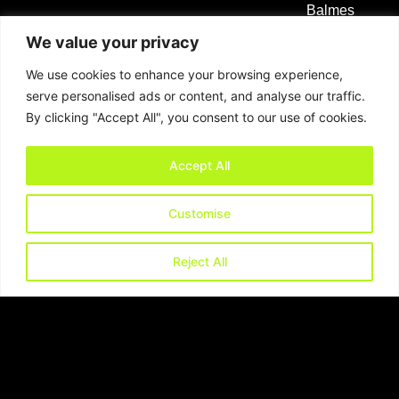
Balmes
89-
We value your privacy
91,
We use cookies to enhance your browsing experience,
2º
serve personalised ads or content, and analyse our traffic.
B
By clicking "Accept All", you consent to our use of cookies.
08008
Accept All
Barcelona,
España
Customise
demeter@cont
Reject All
(+34)
934
142
146